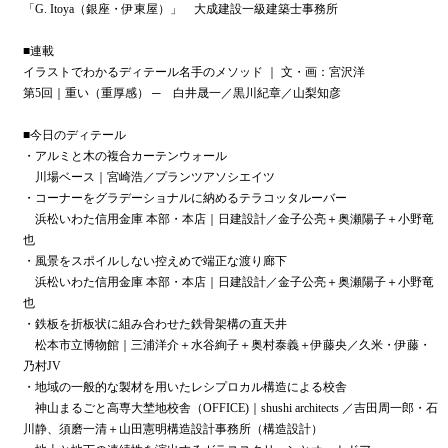
「G. Itoya（銀座・伊東屋）」 大成建設一級建築士事務所
■連載
イラストでわかるディテール名手のメソッド ｜ 文・画：宮沢洋
第5回｜重い（重厚感） ─ 白井晟一／黒川紀章／山梨知彦
■今日のディテール
・アルミと木の複合カーテンウォール
川場ベース｜宮崎浩／プランツアソシエイツ
・コーナーをグラデーショナルに納めるテラコッタルーバー
浜松いわた信用金庫 本部・本店｜日建設計／金子公亮＋奥瀬陽子＋小野竜
也
・風景をスポイルしない控えめで端正な渡り廊下
浜松いわた信用金庫 本部・本店｜日建設計／金子公亮＋奥瀬陽子＋小野竜
也
・鉄板を折板状に組み合わせた鉄骨架構の直天井
松本市立博物館｜三浦洋介＋水谷絢子＋奥村泰義＋伊藤央／久米・伊藤・
乃村JV
・地域の一般的な製材を用いたレシプロカル構造による校舎
神山まるごと高専大埜地校舎（OFFICE)｜shushi architects ／吉田周一郎・石
川静、須磨一清＋山田憲明構造設計事務所（構造設計）