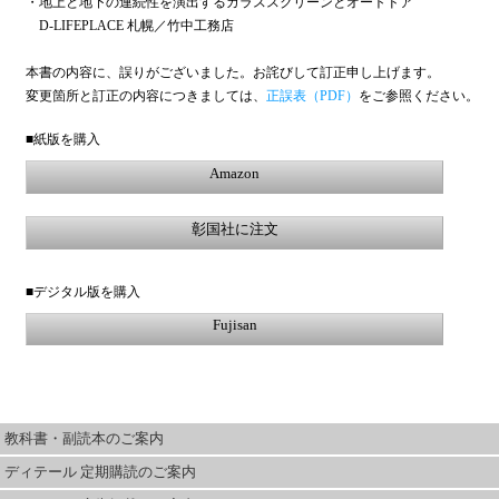
・地上と地下の連続性を演出するガラススクリーンとオートドア
D-LIFEPLACE 札幌／竹中工務店
本書の内容に、誤りがございました。お詫びして訂正申し上げます。
変更箇所と訂正の内容につきましては、
正誤表（PDF）
をご参照ください。
■紙版を購入
Amazon
彰国社に注文
■デジタル版を購入
Fujisan
教科書・副読本のご案内
ディテール 定期購読のご案内