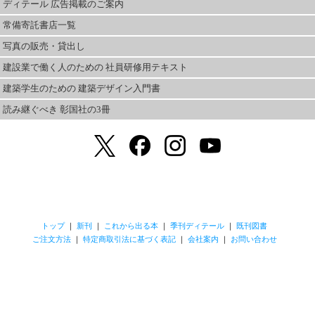
ディテール 広告掲載のご案内
常備寄託書店一覧
写真の販売・貸出し
建設業で働く人のための 社員研修用テキスト
建築学生のための 建築デザイン入門書
読み継ぐべき 彰国社の3冊
トップ
｜
新刊
｜
これから出る本
｜
季刊ディテール
｜
既刊図書
ご注文方法
｜
特定商取引法に基づく表記
｜
会社案内
｜
お問い合わせ