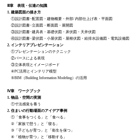
Ⅲ章 表現・伝達の知識
1. 建築図面の描き方
①設計図書−配置図・建物概要・外部/ 内部仕上げ表・平面図
②設計図書−立面図・断面図・展開図
③設計図書−建具表・基礎伏図・床伏図・天井伏図
④設計図書−梁伏図・小屋伏図・屋根伏図・給排水設備図・電気設備図
2. インテリアプレゼンテーション
①プレゼンテーションのテクニック
②パースによる表現
③立体表現とイメージボード
④PC活用とインテリア模型
⑤BIM（Building Information Modeling）の活用
Ⅳ章 ワークブック
1. 物品・空間の実測
①寸法感覚を養う
2. 住まいの行動場面のアイデア事例
①「食事をつくる」と「食べる」
②「家族で憩う」と「寝る」
③「子どもが育つ」と「衛生を保つ」
④「植物が育つ」と「移動する」