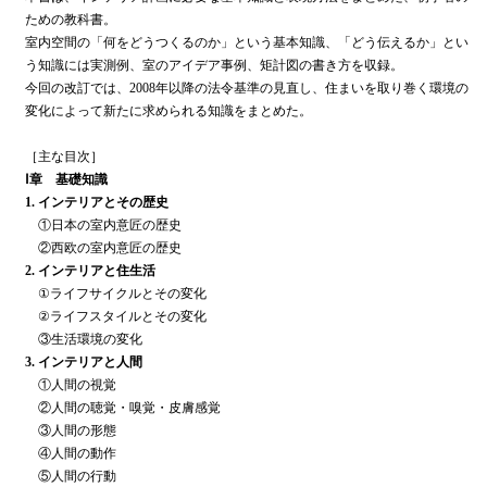
ための教科書。
室内空間の「何をどうつくるのか」という基本知識、「どう伝えるか」とい
う知識には実測例、室のアイデア事例、矩計図の書き方を収録。
今回の改訂では、2008年以降の法令基準の見直し、住まいを取り巻く環境の
変化によって新たに求められる知識をまとめた。
［主な目次］
Ⅰ章 基礎知識
1. インテリアとその歴史
①日本の室内意匠の歴史
②西欧の室内意匠の歴史
2. インテリアと住生活
①ライフサイクルとその変化
②ライフスタイルとその変化
③生活環境の変化
3. インテリアと人間
①人間の視覚
②人間の聴覚・嗅覚・皮膚感覚
③人間の形態
④人間の動作
⑤人間の行動