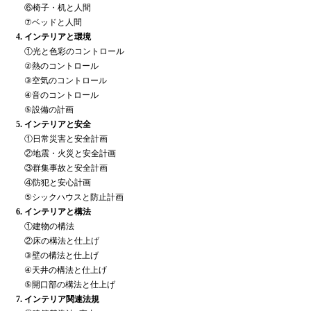
⑥椅子・机と人間
⑦ベッドと人間
4. インテリアと環境
①光と色彩のコントロール
②熱のコントロール
③空気のコントロール
④音のコントロール
⑤設備の計画
5. インテリアと安全
①日常災害と安全計画
②地震・火災と安全計画
③群集事故と安全計画
④防犯と安心計画
⑤シックハウスと防止計画
6. インテリアと構法
①建物の構法
②床の構法と仕上げ
③壁の構法と仕上げ
④天井の構法と仕上げ
⑤開口部の構法と仕上げ
7. インテリア関連法規