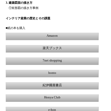
3. 建築図面の描き方
①矩形図の描き方事例
インテリア産業の歴史とその課題
■紙の本を購入
Amazon
楽天ブックス
7net shopping
honto
紀伊國屋書店
Honya Club
e-hon