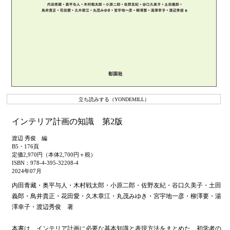
立ち読みする（YONDEMILL）
インテリア計画の知識 第2版
渡辺 秀俊 編
B5・176頁
定価2,970円（本体2,700円＋税）
ISBN：978-4-395-32208-4
2024年07月
内田青藏・奥平与人・木村戦太郎・小原二郎・佐野友紀・谷口久美子・土田
義郎・鳥井貴正・花田愛・久木章江・丸茂みゆき・宮宇地一彦・柳澤要・湯
澤幸子・渡辺秀俊 著
本書は、インテリア計画に必要な基本知識と表現方法をまとめた、初学者の