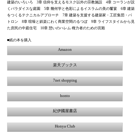
建築のいろいろ 3章 信仰を支えるモスク以外の宗教施設 4章 コーランが説
くパラダイスな庭園 5章 幾何学と色彩によるイスラムの美の饗宴 6章 建築
をつくるテクニカルアプローチ 7章 建築を支援する建築家・工匠集団・パ
トロン 8章 喧噪と娯楽にわく商業空間のるつぼ 9章 ライフスタイルから見
た庶民の中庭住宅 10章 憩いのハレム 権力者のための宮殿
■紙の本を購入
Amazon
楽天ブックス
7net shopping
honto
紀伊國屋書店
Honya Club