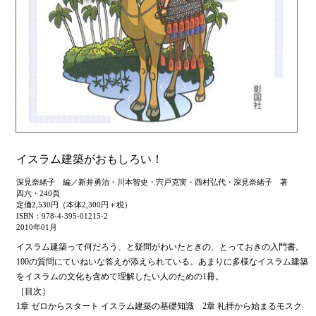
イスラム建築がおもしろい！
深見奈緒子 編／新井勇治・川本智史・宍戸克実・西村弘代・深見奈緒子 著
四六・240頁
定価2,530円（本体2,300円＋税）
ISBN：978-4-395-01215-2
2010年01月
イスラム建築って何だろう、と疑問がわいたときの、とっておきの入門書。
100の質問にていねいな答えが添えられている。あまりに多様なイスラム建築
をイスラムの文化も含めて理解したい人のための1冊。
［目次］
1章 ゼロからスタート イスラム建築の基礎知識 2章 礼拝から始まるモスク