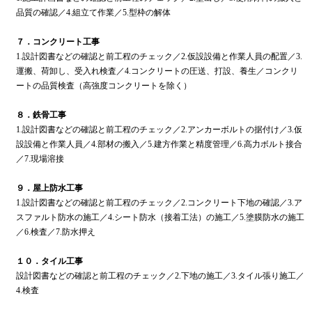
品質の確認／4.組立て作業／5.型枠の解体
７．コンクリート工事
1.設計図書などの確認と前工程のチェック／2.仮設設備と作業人員の配置／3.
運搬、荷卸し、受入れ検査／4.コンクリートの圧送、打設、養生／コンクリ
ートの品質検査（高強度コンクリートを除く）
８．鉄骨工事
1.設計図書などの確認と前工程のチェック／2.アンカーボルトの据付け／3.仮
設設備と作業人員／4.部材の搬入／5.建方作業と精度管理／6.高力ボルト接合
／7.現場溶接
９．屋上防水工事
1.設計図書などの確認と前工程のチェック／2.コンクリート下地の確認／3.ア
スファルト防水の施工／4.シート防水（接着工法）の施工／5.塗膜防水の施工
／6.検査／7.防水押え
１０．タイル工事
設計図書などの確認と前工程のチェック／2.下地の施工／3.タイル張り施工／
4.検査