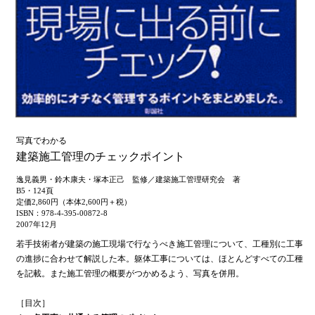
写真でわかる
建築施工管理のチェックポイント
逸見義男・鈴木康夫・塚本正己 監修／建築施工管理研究会 著
B5・124頁
定価2,860円（本体2,600円＋税）
ISBN：978-4-395-00872-8
2007年12月
若手技術者が建築の施工現場で行なうべき施工管理について、工種別に工事
の進捗に合わせて解説した本。躯体工事については、ほとんどすべての工種
を記載。また施工管理の概要がつかめるよう、写真を併用。
［目次］