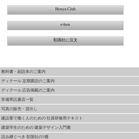
Honya Club
e-hon
彰国社に注文
教科書・副読本のご案内
ディテール 定期購読のご案内
ディテール 広告掲載のご案内
常備寄託書店一覧
写真の販売・貸出し
建設業で働く人のための 社員研修用テキスト
建築学生のための 建築デザイン入門書
読み継ぐべき 彰国社の3冊