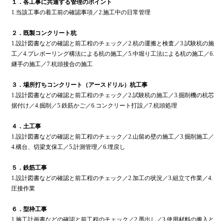
１．各工事に共通する管理のポイント
1.当該工事の着工前の確認事項／2.施工中の日常管理
２．既製コンクリート杭
1.設計図書などの確認と前工程のチェック／2.杭の運搬と検査／3.試験杭の施
工／4.プレボーリング構法による杭の施工／5.中堀り工法による杭の施工／6.
継手の施工／7.杭頭接合の施工
３．場所打ちコンクリート（アースドリル）杭工事
1.設計図書などの確認と前工程のチェック／2.試験杭の施工／3.掘削機の杭芯
据付け／4.掘削／5.鉄筋かご／6.コンクリート打設／7.杭頭処理
４．土工事
1.設計図書などの確認と前工程のチェック／2.山留め壁の施工／3.掘削施工／
4.構台、切梁支保工／5.計測管理／6.埋戻し
５．鉄筋工事
1.設計図書などの確認と前工程のチェック／2.加工の状況／3.組立て作業／4.
圧接作業
６．型枠工事
1.施工計画書などの確認と前工程のチェック／2.墨出し／3.使用材料の搬入と