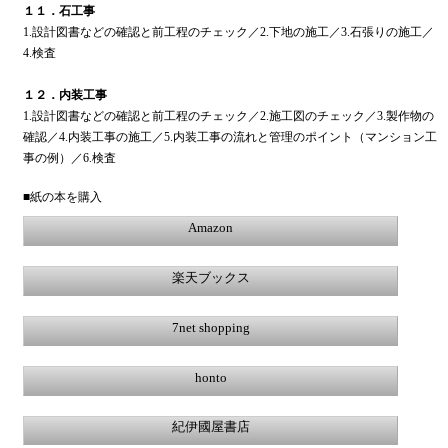
１１．石工事
1.設計図書などの確認と前工程のチェック／2.下地の施工／3.石張りの施工／
4.検査
１２．内装工事
1.設計図書などの確認と前工程のチェック／2.施工図のチェック／3.製作物の
確認／4.内装工事の施工／5.内装工事の流れと管理のポイント（マンション工
事の例）／6.検査
■紙の本を購入
Amazon
楽天ブックス
7net shopping
honto
紀伊國屋書店