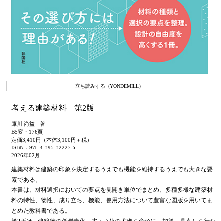
立ち読みする（YONDEMILL）
考える建築材料 第2版
庫川 尚益 著
B5変・176頁
定価3,410円（本体3,100円＋税）
ISBN：978-4-395-32227-5
2026年02月
建築材料は建築の印象を決定するうえでも機能を維持するうえでも大きな要
素である。
本書は、材料選択においての要点を見開き単位でまとめ、多種多様な建築材
料の特性、物性、成り立ち、機能、使用方法について豊富な図版を用いてま
とめた教科書である。
第2版は、建築物の低炭素化、省エネ化の推進を念頭に、加筆、見直しを行な