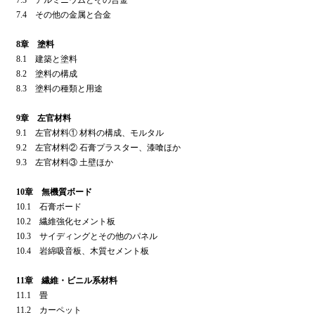
7.4 その他の金属と合金
8章 塗料
8.1 建築と塗料
8.2 塗料の構成
8.3 塗料の種類と用途
9章 左官材料
9.1 左官材料① 材料の構成、モルタル
9.2 左官材料② 石膏プラスター、漆喰ほか
9.3 左官材料③ 土壁ほか
10章 無機質ボード
10.1 石膏ボード
10.2 繊維強化セメント板
10.3 サイディングとその他のパネル
10.4 岩綿吸音板、木質セメント板
11章 繊維・ビニル系材料
11.1 畳
11.2 カーペット