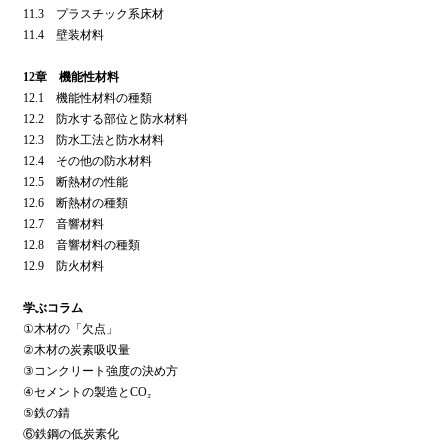
11.3 プラスチック系床材
11.4 壁装材料
12章 機能性材料
12.1 機能性材料の種類
12.2 防水する部位と防水材料
12.3 防水工法と防水材料
12.4 その他の防水材料
12.5 断熱材の性能
12.6 断熱材の種類
12.7 音響材料
12.8 音響材料の種類
12.9 防火材料
学ぶコラム
①木材の「欠点」
②木材の炭素吸収量
③コンクリート強度の決め方
④セメントの製造とCO₂
⑤鉄の錆
⑥鉄鋼の低炭素化