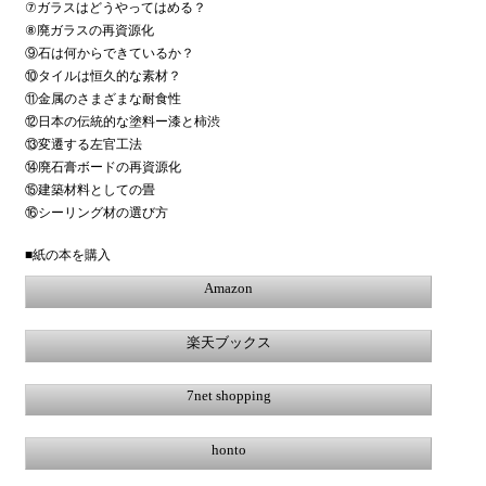
⑦ガラスはどうやってはめる？
⑧廃ガラスの再資源化
⑨石は何からできているか？
⑩タイルは恒久的な素材？
⑪金属のさまざまな耐食性
⑫日本の伝統的な塗料ー漆と柿渋
⑬変遷する左官工法
⑭廃石膏ボードの再資源化
⑮建築材料としての畳
⑯シーリング材の選び方
■紙の本を購入
Amazon
楽天ブックス
7net shopping
honto