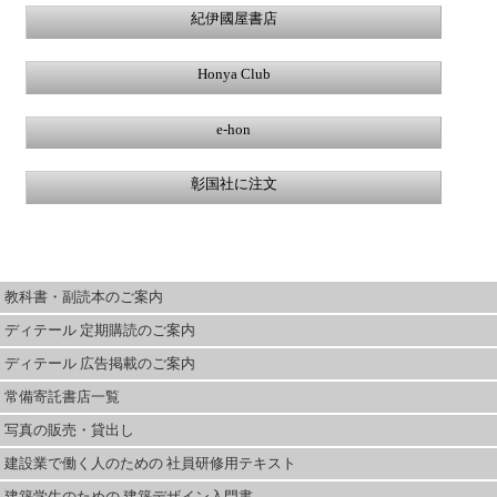
紀伊國屋書店
Honya Club
e-hon
彰国社に注文
教科書・副読本のご案内
ディテール 定期購読のご案内
ディテール 広告掲載のご案内
常備寄託書店一覧
写真の販売・貸出し
建設業で働く人のための 社員研修用テキスト
建築学生のための 建築デザイン入門書