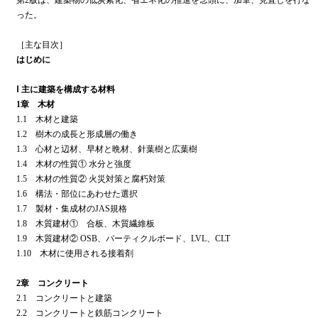
った。
［主な目次］
はじめに
Ⅰ 主に建築を構成する材料
1章 木材
1.1 木材と建築
1.2 樹木の成長と形成層の働き
1.3 心材と辺材、早材と晩材、針葉樹と広葉樹
1.4 木材の性質① 水分と強度
1.5 木材の性質② 火災対策と腐朽対策
1.6 構法・部位にあわせた選択
1.7 製材・集成材のJAS規格
1.8 木質建材① 合板、木質繊維板
1.9 木質建材② OSB、パーティクルボード、LVL、CLT
1.10 木材に使用される接着剤
2章 コンクリート
2.1 コンクリートと建築
2.2 コンクリートと鉄筋コンクリート