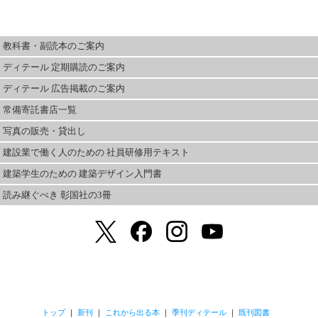
教科書・副読本のご案内
ディテール 定期購読のご案内
ディテール 広告掲載のご案内
常備寄託書店一覧
写真の販売・貸出し
建設業で働く人のための 社員研修用テキスト
建築学生のための 建築デザイン入門書
読み継ぐべき 彰国社の3冊
トップ
｜
新刊
｜
これから出る本
｜
季刊ディテール
｜
既刊図書