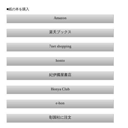
■紙の本を購入
Amazon
楽天ブックス
7net shopping
honto
紀伊國屋書店
Honya Club
e-hon
彰国社に注文