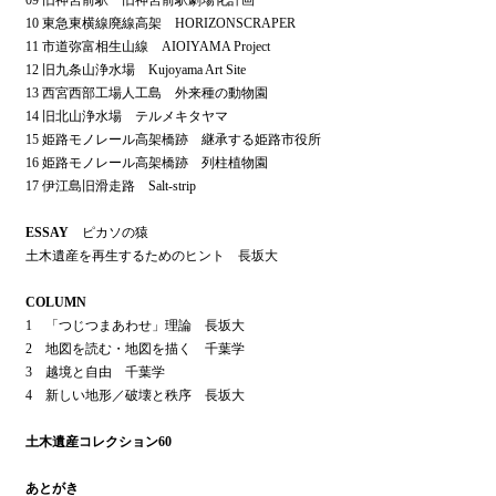
10 東急東横線廃線高架 HORIZONSCRAPER
11 市道弥富相生山線 AIOIYAMA Project
12 旧九条山浄水場 Kujoyama Art Site
13 西宮西部工場人工島 外来種の動物園
14 旧北山浄水場 テルメキタヤマ
15 姫路モノレール高架橋跡 継承する姫路市役所
16 姫路モノレール高架橋跡 列柱植物園
17 伊江島旧滑走路 Salt-strip
ESSAY
ピカソの猿
土木遺産を再生するためのヒント 長坂大
COLUMN
1 「つじつまあわせ」理論 長坂大
2 地図を読む・地図を描く 千葉学
3 越境と自由 千葉学
4 新しい地形／破壊と秩序 長坂大
土木遺産コレクション60
あとがき