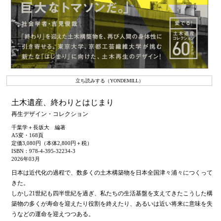
立ち読みする（YONDEMILL）
土木遺産、終わりとはじまり
再生デザイン・コレクション
千葉学＋長坂大 編著
A5変・168頁
定価3,080円（本体2,800円＋税）
ISBN：978-4-395-32234-3
2026年03月
日本は近代化の過程で、数多くの土木構築物を日本全国津々浦々につくって
きた。
しかし21世紀も四半世紀を過ぎ、私たちの生活基盤を支えてきたこうした構
築物の多くが寿命を迎えたり役割を終えたり、あるいは近い将来に意味を失
うなどの運命を迎えつつある。