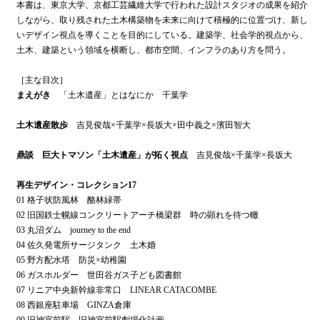
本書は、東京大学、京都工芸繊維大学で行われた設計スタジオの成果を紹介
しながら、取り残された土木構築物を未来に向けて積極的に位置づけ、新し
いデザイン視点を導くことを目的にしている。建築学、社会学的視点から、
土木、建築という領域を横断し、都市空間、インフラのあり方を問う。
［主な目次］
まえがき
「土木遺産」とはなにか 千葉学
土木遺産散歩
吉見俊哉×千葉学×長坂大×田中義之×濱田智大
鼎談 巨大トマソン「土木遺産」が拓く視点
吉見俊哉×千葉学×長坂大
再生デザイン・コレクション17
01 格子状防風林 酪林緑帯
02 旧国鉄士幌線コンクリートアーチ橋梁群 時の顕れを待つ轍
03 丸沼ダム journey to the end
04 佐久発電所サージタンク 土木婚
05 野方配水塔 防災×幼稚園
06 ガスホルダー 世田谷ガス子ども図書館
07 リニア中央新幹線非常口 LINEAR CATACOMBE
08 西銀座駐車場 GINZA倉庫
09 旧神宮前駅 旧神宮前駅劇場化計画