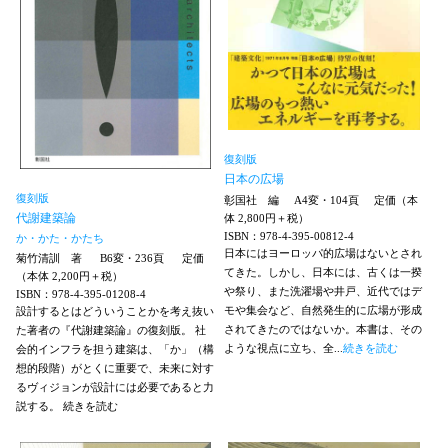
復刻版
日本の広場
復刻版
彰国社 編
A4変・104頁
定価（本
代謝建築論
体 2,800円＋税）
ISBN：978-4-395-00812-4
か・かた・かたち
日本にはヨーロッパ的広場はないとされ
菊竹清訓 著
B6変・236頁
定価
てきた。しかし、日本には、古くは一揆
（本体 2,200円＋税）
や祭り、また洗濯場や井戸、近代ではデ
ISBN：978-4-395-01208-4
モや集会など、自然発生的に広場が形成
設計するとはどういうことかを考え抜い
されてきたのではないか。本書は、その
た著者の『代謝建築論』の復刻版。 社
ような視点に立ち、全...
続きを読む
会的インフラを担う建築は、「か」（構
想的段階）がとくに重要で、未来に対す
るヴィジョンが設計には必要であると力
説する。
続きを読む