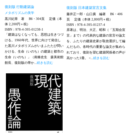
復刻版 行動建築論
復刻版 日本建築宣言文集
メタボリズムの美学
藤井正一郎・山口廣 編著
B6・406
黒川紀章 著
B6・304頁
定価（本
頁
定価（本体 2,800円＋税）
体 2,200円＋税）
ISBN：978-4-395-01237-4
ISBN：978-4-395-01238-1
原著は、明治、大正、昭和（「五期会宣
「建築はなくなっても、思想は生きつづ
言」まで）の代表的な建築の宣言や論文
ける。1960年代、世界に向けて発信し
を、ふたりの建築史家が取捨選択して編
た黒川メタボリズムがいまふたたび問い
んだもの。各時代の重要な論文が集めら
かける、生命（いのち）の建築と都市の
れており、復刻を望む建築関係者の声が
生命（いのち）」（南條史生 森美術館
高かった1冊。 <...
続きを読む
館長、復刻版の帯か...
続きを読む