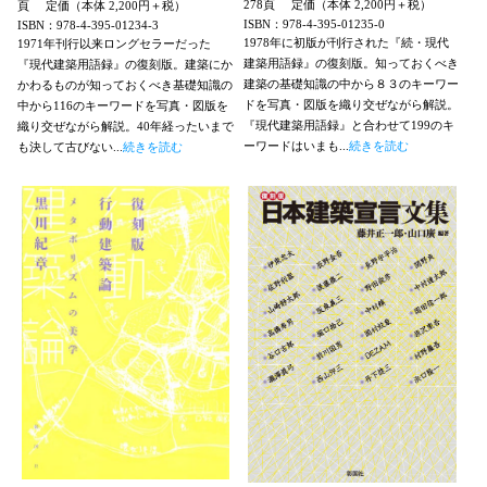
278頁
定価（本体 2,200円＋税）
頁
定価（本体 2,200円＋税）
ISBN：978-4-395-01235-0
ISBN：978-4-395-01234-3
1978年に初版が刊行された『続・現代
1971年刊行以来ロングセラーだった
建築用語録』の復刻版。知っておくべき
『現代建築用語録』の復刻版。建築にか
建築の基礎知識の中から８３のキーワー
かわるものが知っておくべき基礎知識の
ドを写真・図版を織り交ぜながら解説。
中から116のキーワードを写真・図版を
『現代建築用語録』と合わせて199のキ
織り交ぜながら解説。40年経ったいまで
ーワードはいまも...
続きを読む
も決して古びない...
続きを読む