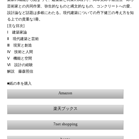
芸術家との共同作業、弥生的なものと縄文的なもの、コンクリートへの愛、
設計論など話題は多岐にわたる。現代建築についての丹下健三の考え方を知
る上での貴重な1冊。
[主な目次]
Ⅰ 建築家論
Ⅱ 現代建築と芸術
Ⅲ 現実と創造
Ⅳ 技術と人間
Ⅴ 機能と空間
Ⅵ 設計の経験
解説 藤森照信
■紙の本を購入
Amazon
楽天ブックス
7net shopping