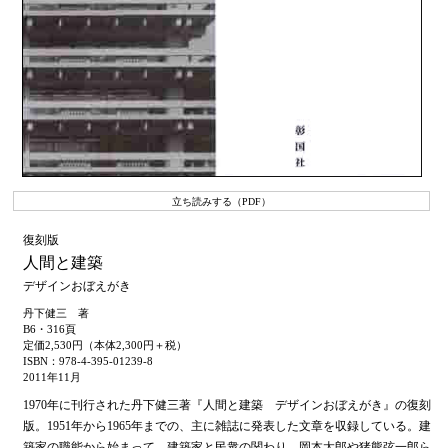
立ち読みする（PDF）
復刻版
人間と建築
デザインおぼえがき
丹下健三 著
B6・316頁
定価2,530円（本体2,300円＋税）
ISBN：978-4-395-01239-8
2011年11月
1970年に刊行された丹下健三著『人間と建築 デザインおぼえがき』の復刻
版。1951年から1965年までの、主に雑誌に発表した文章を収録している。建
築家の職能から始まって、建築家と民衆の関わり、岡本太郎や猪熊弦一郎ら