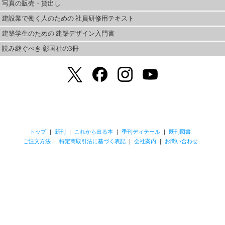
写真の販売・貸出し
建設業で働く人のための 社員研修用テキスト
建築学生のための 建築デザイン入門書
読み継ぐべき 彰国社の3冊
トップ
｜
新刊
｜
これから出る本
｜
季刊ディテール
｜
既刊図書
ご注文方法
｜
特定商取引法に基づく表記
｜
会社案内
｜
お問い合わせ
本ホームページに掲載のテキスト・写真・図版などの著作権は、その著者・撮影者・