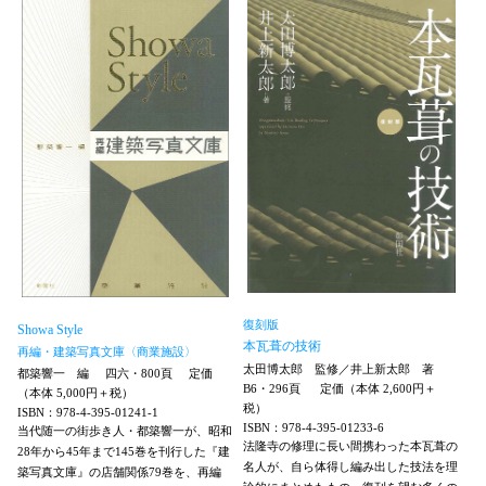
復刻版
Showa Style
本瓦葺の技術
再編・建築写真文庫〈商業施設〉
太田博太郎 監修／井上新太郎 著
都築響一 編
四六・800頁
定価
B6・296頁
定価（本体 2,600円＋
（本体 5,000円＋税）
税）
ISBN：978-4-395-01241-1
ISBN：978-4-395-01233-6
当代随一の街歩き人・都築響一が、昭和
法隆寺の修理に長い間携わった本瓦葺の
28年から45年まで145巻を刊行した『建
名人が、自ら体得し編み出した技法を理
築写真文庫』の店舗関係79巻を、再編