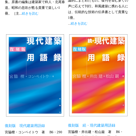
論的にまとめたもの。復刊を望む多くの
集。原書の編集は建築家で粋人・北尾春
声に応えて刊行。和風建築に携わる人に
道。昭和の息吹が甦る貴重で楽しい1
は、伝統的な技術の伝承書として貴重な
冊。 ［主...
続きを読む
1冊。
...
続きを読む
復刻版 続・現代建築用語録
復刻版 現代建築用語録
宮脇檀・井出建・松山巌 著
B6・
宮脇檀・コンペイトウ 著
B6・290