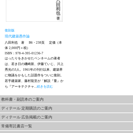
復刻版
現代建築愚作論
八田利也 著
B6・238頁
定価（本
体 2,000円＋税）
ISBN：978-4-395-01236-7
はったりをきかせたペンネームの著者
は、若き日の磯崎新、伊藤ていじ、川上
秀光の3人。1961年の刊行以来、建築界
に物議をかもした話題作をついに復刻。
若手建築家、藤村龍至が「解説『量』か
ら『アーキテクチャ...
続きを読む
教科書・副読本のご案内
ディテール 定期購読のご案内
ディテール 広告掲載のご案内
常備寄託書店一覧