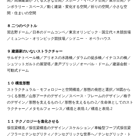
間／高層建築がつくる大きな空間／スポーツ・イベント空間／展示空間／テ
ンポラリー・スペース／動く建築・変化する空間／祈りの空間／小さな空
間・住まいの空間
８ 二つのベクトル
習志野ドーム／日本のドームコンペ／東京オリンピック・国立代々木競技場
／ミュンヘン・オリンピック競技場／シドニー ・ オペラハウス
９ 建築家のいないストラクチャー
サルギナトベール橋／アリオスの水路橋／ダラムの徒歩橋／イナコスの橋／
シュツットガルトの展望塔／唐戸ブリッジ／オーバル・ドーム／建築会館・
可動式ドーム
１０ 構造形態
ストラクチュラル・モフォロジーと空間構造／形態の発想と選択／M図から
つくる形態／山形アーチのデザイン／スペース・フレームのデザイン／格子
のデザイン／形態を支えるもの-1／形態を支えるもの-2／生命体としてのスト
ラクチャー／メタモルフォ ーシス／構造と表現-1／構造と表現-2
１１ テクノロジーを進化させる
張弦梁構造／張弦梁構造のデザイン／スケルション／車輪型フープ式張弦梁
／フラーとテンセグリティ／テンセグリックな世界へ／テンセグリック・ト