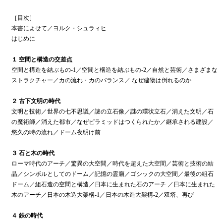
［目次］
本書によせて／ヨルク・シュラィヒ
はじめに
１ 空間と構造の交差点
空間と構造を結ぶもの-1／空間と構造を結ぶもの-2／自然と芸術／さまざまな
ストラクチャー／カの流れ・カのバランス／ なぜ建物は倒れるのか
２ 古下文明の時代
文明と技術／世界の七不思議／謎の立石像／謎の環状立石／消えた文明／石
の魔術師／消えた都市／なぜピラミッドはつくられたか／継承される建設／
悠久の時の流れ／ドーム夜明け前
３ 石と木の時代
ローマ時代のアーチ／驚異の大空間／時代を超えた大空間／芸術と技術の結
晶／シンボルとしてのドーム／記憶の霊廟／ゴシックの大空間／最後の組石
ドーム／組石造の空間と構造／日本に生まれた石のアーチ ／日本に生まれた
木のアーチ／日本の木造大架構-1／日本の木造大架構-2／双塔、再び
４ 鉄の時代