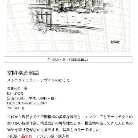
立ち読みする（YONDEMILL）
空間 構造 物語
ストラクチュラル・デザインのゆくえ
斎藤公男 著
B5・272頁
定価3,960円（本体3,600円＋税）
ISBN：978-4-395-00639-7
2003年10月
古代から現代までの空間構造の多様な展開と、エンジニアとアーキテクトの
実り多い協働作業、構造設計の可能性などを、構造物を造ってきた人たちの
物語を織り交ぜながら展開する。写真もカラーで楽しい。
※紙版：
品切れ
デジテル版：購入可