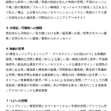
経験から科学へ／鉄の曙／革新の技術が生んだ奇跡の空間／不屈のエンジニ
ア魂／鉄の魔術師／ブルックリン橋物語 ／セントルイスの栄光／入江をまた
ぐ巨人／橋は、なぜ落ちたのか／サスペンションとトラス／異形のトラス梁
／分節化された連続梁／19世紀のエンジニアとアーキテクト
５ 20世紀―可能性への挑戦
世紀末から20世紀へ／長大橋にかける夢／超高層への道／世界の大スパン建
第／日本の大スパン建築／素材からのメッセージ
６ 独創の世界
42 構造エンジニアとエンジニア ・ アーキテクト／カの流れがつくる有機的
形態／有機的な空間と構造／RCによる新しい形／構造の秩序と美学／宇宙船
地球号／総合的な構造デザイン／ホリスティ ックな構造デザイン／合理性の
近傍にある美／建築家と構造家の協働／空間創造の魔術師／匿名的で普遍的
な空間／構造空間を刺激する建築家たち／構造の詩／膜構造に託す夢／パン
タドーム／軽量構造の旗手／RCシェルによる自由な形態／アートとしての構
造技術／膜構造の可能性への挑戦／木の可能性を探る／猟犬のごとき追跡者
／アクロバティックな構造形態
７ つどいの空間
フットブリッジ／展望空間とタワーターミナル／半屋外空間／アトリウム空