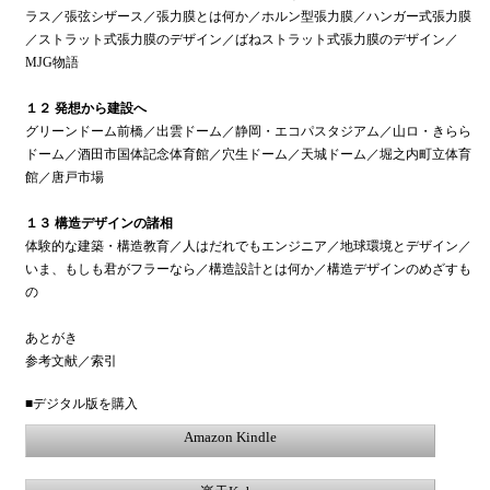
ラス／張弦シザース／張力膜とは何か／ホルン型張力膜／ハンガー式張力膜
／ストラット式張力膜のデザイン／ばねストラット式張力膜のデザイン／
MJG物語
１２ 発想から建設へ
グリーンドーム前橋／出雲ドーム／静岡・エコパスタジアム／山ロ・きらら
ドーム／酒田市国体記念体育館／穴生ドーム／天城ドーム／堀之内町立体育
館／唐戸市場
１３ 構造デザインの諸相
体験的な建築・構造教育／人はだれでもエンジニア／地球環境とデザイン／
いま、もしも君がフラーなら／構造設計とは何か／構造デザインのめざすも
の
あとがき
参考文献／索引
■デジタル版を購入
Amazon Kindle