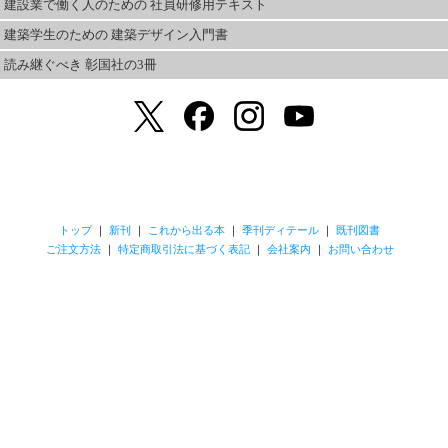
建設業で働く人のための 社員研修用テキスト
建築学生のための 建築デザイン入門書
読み継ぐべき 彰国社の3冊
トップ
｜
新刊
｜
これから出る本
｜
季刊ディテール
｜
既刊図書
ご注文方法
｜
特定商取引法に基づく表記
｜
会社案内
｜
お問い合わせ
本ホームページに掲載のテキスト・写真・図版などの著作権は、その著者・撮影者・
制作者および彰国社に帰属します。無断での転用・転載は禁止させていただきます。
Copyright ©2011 SHOKOKUSHA Publishing Co., Ltd. All Rights Reserved.