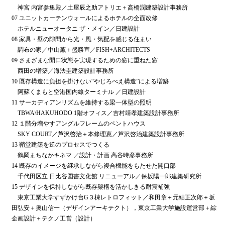
神宮 内宮参集殿／土屋辰之助アトリエ＋高橋潤建築設計事務所
07 ユニットカーテンウォールによるホテルの全面改修
ホテルニューオータニ ザ・メイン／日建設計
08 家具・壁の隙間から光・風・気配を感じる住まい
調布の家／中山薫＋盛勝宣／FISH+ARCHITECTS
09 さまざまな開口状態を実現するための窓に重ねた窓
西田の増築／海法圭建築設計事務所
10 既存構造に負担を掛けない“やじろべえ構造”による増築
阿蘇くまもと空港国内線ターミナル ／日建設計
11 サーカディアンリズムを維持する梁一体型の照明
TBWA\HAKUHODO 1階オフィス／吉村靖孝建築設計事務所
12 １階分増やすアングルフレームのペントハウス
SKY COURT／芦沢啓治＋本條理恵／芦沢啓治建築設計事務所
13 鞘堂建築を逆のプロセスでつくる
鶴岡まちなかキネマ ／設計・計画 高谷時彦事務所
14 既存のイメージを継承しながら複合機能をもたせた開口部
千代田区立 日比谷図書文化館 リニューアル／保坂陽一郎建築研究所
15 デザインを保持しながら既存架構を活かしきる耐震補強
東京工業大学すずかけ台G３棟レトロフィット／和田章＋元結正次郎＋坂
田弘安＋奥山信一（デザインアーキテクト），東京工業大学施設運営部＋綜
企画設計＋テクノ工営（設計）