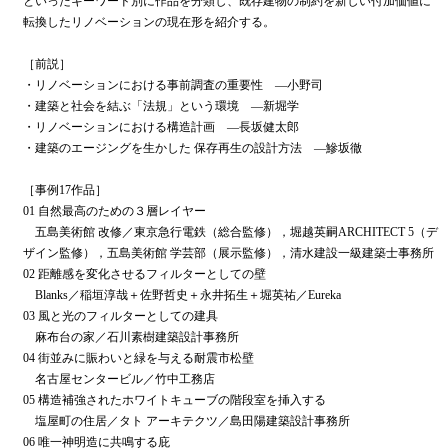
といったキーワード別に作品を分類し、既存建物の制約を新しい付加価値に
転換したリノベーションの現在形を紹介する。
［前説］
・リノベーションにおける事前調査の重要性 ―小野司
・建築と社会を結ぶ「法規」という環境 ―新堀学
・リノベーションにおける構造計画 ―長坂健太郎
・建築のエージングを生かした 保存再生の設計方法 ―鰺坂徹
［事例17作品］
01 自然最高のための３層レイヤー
五島美術館 改修／東京急行電鉄（総合監修），堀越英嗣ARCHITECT 5（デ
ザイン監修），五島美術館 学芸部（展示監修），清水建設一級建築士事務所
02 距離感を変化させるフィルターとしての壁
Blanks／稲垣淳哉＋佐野哲史＋永井拓生＋堀英祐／Eureka
03 風と光のフィルターとしての建具
麻布台の家／石川素樹建築設計事務所
04 街並みに賑わいと緑を与える耐震市松壁
名古屋センタービル／竹中工務店
05 構造補強されたホワイトキューブの階段室を挿入する
塩屋町の住居／タト アーキテクツ／島田陽建築設計事務所
06 唯一神明造に共鳴する庇