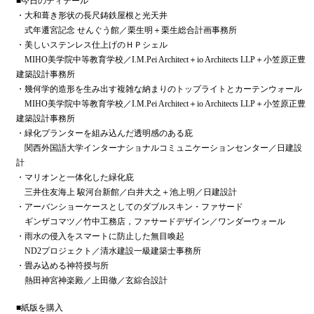
■今日のディテール
・大和葺き形状の長尺鋳鉄屋根と光天井
式年遷宮記念 せんぐう館／栗生明＋栗生総合計画事務所
・美しいステンレス仕上げのＨＰシェル
MIHO美学院中等教育学校／I.M.Pei Architect＋io Architects LLP＋小笠原正豊
建築設計事務所
・幾何学的造形を生み出す複雑な納まりのトップライトとカーテンウォール
MIHO美学院中等教育学校／I.M.Pei Architect＋io Architects LLP＋小笠原正豊
建築設計事務所
・緑化プランターを組み込んだ透明感のある庇
関西外国語大学インターナショナルコミュニケーションセンター／日建設
計
・マリオンと一体化した緑化庇
三井住友海上 駿河台新館／白井大之＋池上明／日建設計
・アーバンショーケースとしてのダブルスキン・ファサード
ギンザコマツ／竹中工務店，ファサードデザイン／ワンダーウォール
・雨水の侵入をスマートに防止した無目喚起
ND2プロジェクト／清水建設一級建築士事務所
・畳み込める神符授与所
熱田神宮神楽殿／上田徹／玄綜合設計
■紙版を購入