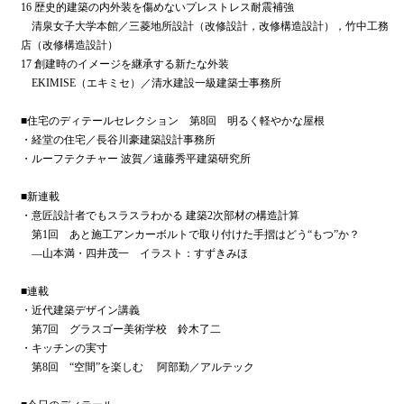
16 歴史的建築の内外装を傷めないプレストレス耐震補強
清泉女子大学本館／三菱地所設計（改修設計，改修構造設計），竹中工務
店（改修構造設計）
17 創建時のイメージを継承する新たな外装
EKIMISE（エキミセ）／清水建設一級建築士事務所
■住宅のディテールセレクション 第8回 明るく軽やかな屋根
・経堂の住宅／長谷川豪建築設計事務所
・ルーフテクチャー 波賀／遠藤秀平建築研究所
■新連載
・意匠設計者でもスラスラわかる 建築2次部材の構造計算
第1回 あと施工アンカーボルトで取り付けた手摺はどう“もつ”か？
―山本満・四井茂一 イラスト：すずきみほ
■連載
・近代建築デザイン講義
第7回 グラスゴー美術学校 鈴木了二
・キッチンの実寸
第8回 “空間”を楽しむ 阿部勤／アルテック