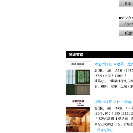
紀伊
■デジタ
Amaz
紀伊
関連書籍
木造の詳細 ４建具・造
彰国社 編
A4変・14
ISBN：4-395-11004-5
建具なしで建築は考えら
を、役割、歴史、工法と材
木造の詳細 ２仕上げ編
彰国社 編
A4変・15
ISBN：978-4-395-11131-2
『木造の詳細 １構造編
木などの納まりを、詳細
...
続きを読む