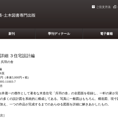
ご注文方法
新刊
季刊ディテール
電子書籍
詳細 ３住宅設計編
 呉羽の舎
編
36頁
00円（本体3,000円＋税）
95-11003-7
2月
白井晟一の傑作として著名な木造住宅「呉羽の舎」の全図面を収録し、一軒の家が
の多くの設計図を系統的に構成してある。写真に一般図はもちろん、構造図、現寸
加え、一つの作品が完成するまでのあらゆる図面を詳細に解きあかしたもの。
次］