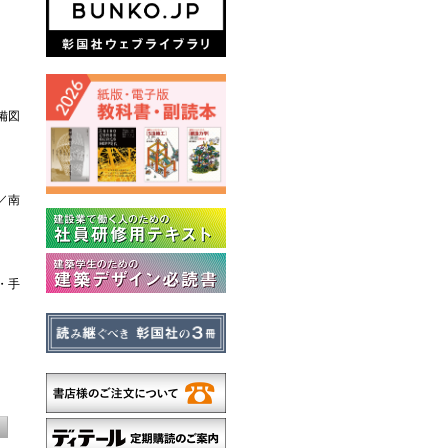
備図
／南
・手