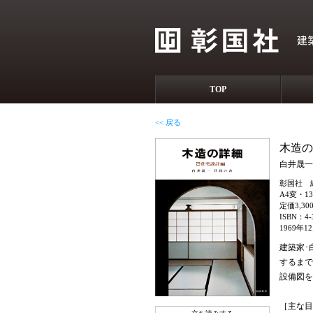
TOP
<< 戻る
木造の
白井晟一
彰国社 
A4変・1
定価3,3
ISBN：4-3
1969年1
建築家･
するまで
設備図を
［主な目