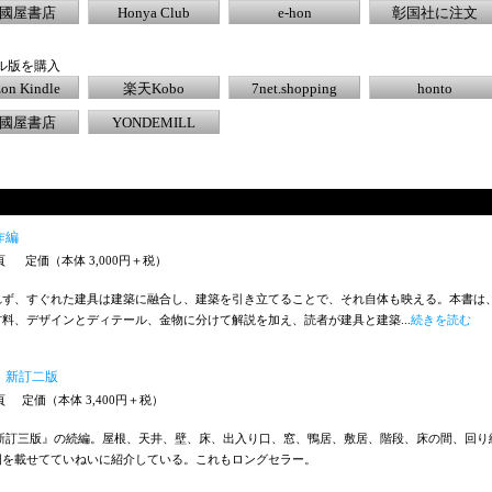
國屋書店
Honya Club
e-hon
彰国社に注文
ル版を購入
on Kindle
楽天Kobo
7net.shopping
honto
國屋書店
YONDEMILL
作編
4頁
定価（本体 3,000円＋税）
れず、すぐれた建具は建築に融合し、建築を引き立てることで、それ自体も映える。本書は
料、デザインとディテール、金物に分けて解説を加え、読者が建具と建築...
続きを読む
 新訂二版
6頁
定価（本体 3,400円＋税）
 新訂三版』の続編。屋根、天井、壁、床、出入り口、窓、鴨居、敷居、階段、床の間、回り
図を載せてていねいに紹介している。これもロングセラー。