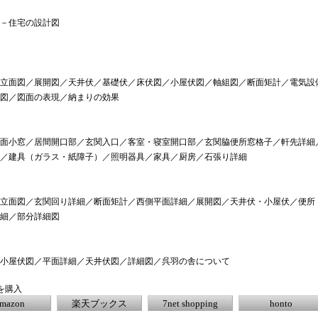
－住宅の設計図
立面図／展開図／天井伏／基礎伏／床伏図／小屋伏図／軸組図／断面矩計／電気設
図／図面の表現／納まりの効果
面小窓／居間開口部／玄関入口／客室・寝室開口部／玄関脇便所窓格子／軒先詳細
／建具（ガラス・紙障子）／照明器具／家具／厨房／石張り詳細
立面図／玄関回り詳細／断面矩計／西側平面詳細／展開図／天井伏・小屋伏／便所
細／部分詳細図
小屋伏図／平面詳細／天井伏図／詳細図／呉羽の舎について
を購入
mazon
楽天ブックス
7net shopping
honto