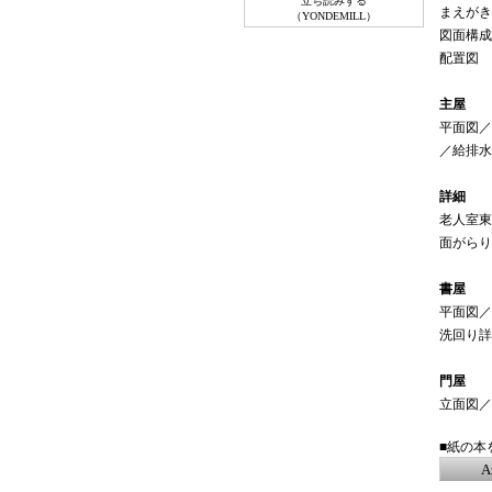
立ち読みする
まえがき
（YONDEMILL）
図面構成
配置図
主屋
平面図／
／給排水
詳細
老人室東
面がらり
書屋
平面図／
洗回り詳
門屋
立面図／
■紙の本
A