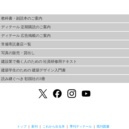
教科書・副読本のご案内
ディテール 定期購読のご案内
ディテール 広告掲載のご案内
常備寄託書店一覧
写真の販売・貸出し
建設業で働く人のための 社員研修用テキスト
建築学生のための 建築デザイン入門書
読み継ぐべき 彰国社の3冊
トップ
｜
新刊
｜
これから出る本
｜
季刊ディテール
｜
既刊図書