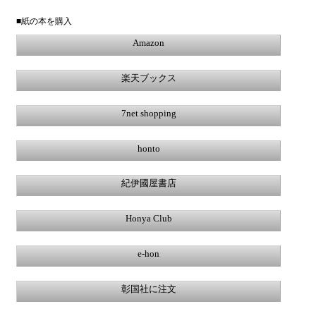
■紙の本を購入
Amazon
楽天ブックス
7net shopping
honto
紀伊國屋書店
Honya Club
e-hon
彰国社に注文