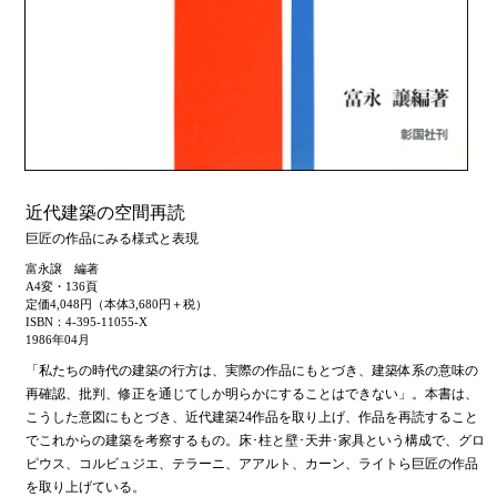
近代建築の空間再読
巨匠の作品にみる様式と表現
富永譲 編著
A4変・136頁
定価4,048円（本体3,680円＋税）
ISBN：4-395-11055-X
1986年04月
「私たちの時代の建築の行方は、実際の作品にもとづき、建築体系の意味の
再確認、批判、修正を通じてしか明らかにすることはできない」。本書は、
こうした意図にもとづき、近代建築24作品を取り上げ、作品を再読すること
でこれからの建築を考察するもの。床･柱と壁･天井･家具という構成で、グロ
ピウス、コルビュジエ、テラーニ、アアルト、カーン、ライトら巨匠の作品
を取り上げている。