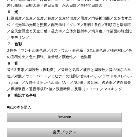
差し曲線、日照図表／終日日影、永久日影／等時間日影図
６ 光
比視感度／光束／光度と輝度／光束発散度／照度／均等拡散面／光を表す単
位／点光源の光度と照度／配光曲線／グレア／明視4 条件／明順応と暗順応
／全天空照度と天空日射／昼光率／立体角投射率／均斉度／作業面の輝度比
／モデリング
７ 色彩
3 原色／マンセル表色系／オストワルト表色系／XYZ 表色系／補色対比／色
の面積対比／色の膨張、重量感／演色性／ 色温度
８ 音
音の3 要素／周波数（振動数）／音速と気温／波長と周波数／音の強さの単
位／対数／ウェーバー・フェヒナーの法則／音のレベル／ラウドネスレベル
（phon）／A 特性音圧レベル dB（A）／NC 値／吸音率、透過率／透過損失
／床衝撃音／遮音等級Dr 値／残響時間／反響（エコー）／マスキング
９ 暗記する事項
■紙の本を購入
Amazon
楽天ブックス