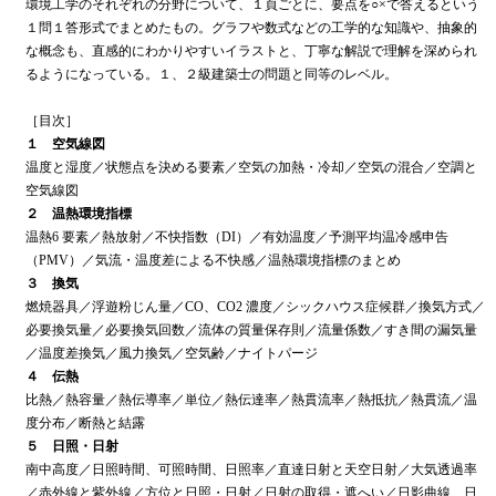
環境工学のそれぞれの分野について、１頁ごとに、要点を○×で答えるという
１問１答形式でまとめたもの。グラフや数式などの工学的な知識や、抽象的
な概念も、直感的にわかりやすいイラストと、丁寧な解説で理解を深められ
るようになっている。１、２級建築士の問題と同等のレベル。
［目次］
１ 空気線図
温度と湿度／状態点を決める要素／空気の加熱・冷却／空気の混合／空調と
空気線図
２ 温熱環境指標
温熱6 要素／熱放射／不快指数（DI）／有効温度／予測平均温冷感申告
（PMV）／気流・温度差による不快感／温熱環境指標のまとめ
３ 換気
燃焼器具／浮遊粉じん量／CO、CO2 濃度／シックハウス症候群／換気方式／
必要換気量／必要換気回数／流体の質量保存則／流量係数／すき間の漏気量
／温度差換気／風力換気／空気齢／ナイトパージ
４ 伝熱
比熱／熱容量／熱伝導率／単位／熱伝達率／熱貫流率／熱抵抗／熱貫流／温
度分布／断熱と結露
５ 日照・日射
南中高度／日照時間、可照時間、日照率／直達日射と天空日射／大気透過率
／赤外線と紫外線／方位と日照・日射／日射の取得・遮へい／日影曲線、日