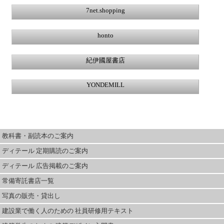
7net.shopping
honto
紀伊國屋書店
YONDEMILL
教科書・副読本のご案内
ディテール 定期購読のご案内
ディテール 広告掲載のご案内
常備寄託書店一覧
写真の販売・貸出し
建設業で働く人のための 社員研修用テキスト