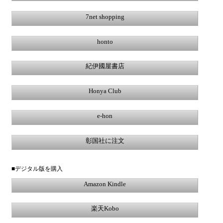
7net shopping
honto
紀伊國屋書店
Honya Club
e-hon
彰国社に注文
■デジタル版を購入
Amazon Kindle
楽天Kobo