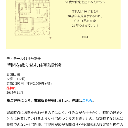
ディテール11月号別冊
時間を織り込む住宅設計術
彰国社 編
B5変・112頁
定価2,200円（本体2,000円＋税）
品切れ
2015年11月
※ご好評につき、書籍版を発売しました。詳細は
こちら
。
完成時点に照準を合わせるのではなく、住みながら手をかけ、時間の経過と
ともに改変していけるような住宅のつくり方を導くもの。新築時でなければ
獲得できない住宅性能、可能性が広がる間取りや設備幹線の設定等と後年の