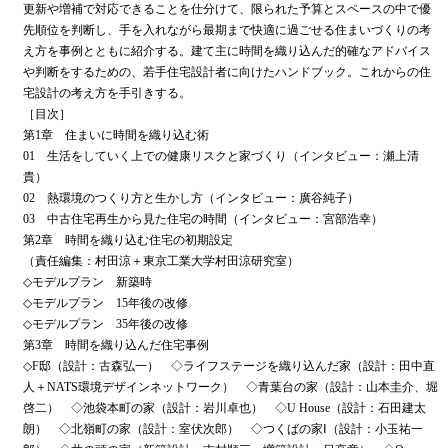
更新や増補で対応できることを仕分けて、限られた予算とスペースの中で優
先順位を判断し、手を入れながら最期まで快適に過ごせる住まいづくりの考
え方を事例とともに紹介する。建て主に時間を織り込んだ的確なアドバイス
や判断をするための、若手住宅設計者に向けたハンドブック。これからの住
宅設計の考え方を手引きする。
［目次］
第1章 住まいに時間を織り込む術
01 生活をしていく上での健康リスクと家づくり（インタビュー：瀬上清
貴）
02 熱環境のつくり方と生かし方（インタビュー：廣谷純子）
03 中古住宅再生から見た住宅の時間（インタビュー：宮部浩幸）
第2章 時間を織り込む住宅の初期設定
（責任編集：村田涼＋東京工業大学村田涼研究室）
◇モデルプラン 新築時
◇モデルプラン 15年後の改修
◇モデルプラン 35年後の改修
第3章 時間を織り込んだ住宅事例
◇F邸（設計：古森弘一） ◇ライフステージを織り込んだ家（設計：田中直
人＋NATS環境デザインネットワーク） ◇青葉台の家（設計：山本圭介、堀
啓二） ◇池袋本町の家（設計：岩川卓也） ◇U House（設計：石田建太
朗） ◇北嶺町の家（設計：室伏次郎） ◇つくばの家Ⅰ（設計：小玉祐一