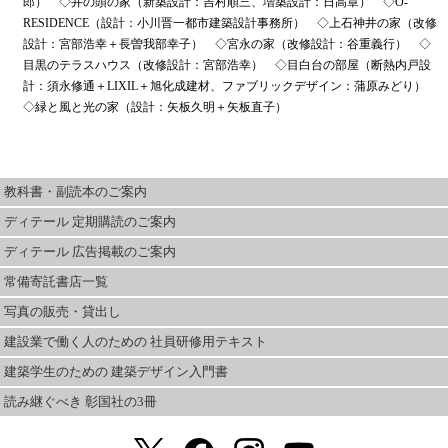
郎） ◇井の頭の家（新築設計：吉村順三、増築設計：日高章） ◇O-
RESIDENCE（設計：小川晋一都市建築設計事務所） ◇上石神井の家（改修
設計：宮部浩幸＋長曽我部幸子） ◇宮永の家（改修設計：谷重義行） ◇
目黒のテラスハウス（改修設計：宮部浩幸） ◇目白台の部屋（断熱内戸設
計：須永修通＋LIXIL＋旭化成建材、ファブリックデザイン：蒲原みどり）
◇緑と風と光の家（設計：矢板久明＋矢板直子）
教科書・副読本のご案内
ディテール 定期購読のご案内
ディテール 広告掲載のご案内
常備寄託書店一覧
写真の販売・貸出し
建設業で働く人のための 社員研修用テキスト
建築学生のための 建築デザイン入門書
読み継ぐべき 彰国社の3冊