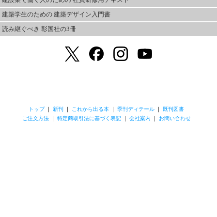
建築学生のための 建築デザイン入門書
読み継ぐべき 彰国社の3冊
トップ
｜
新刊
｜
これから出る本
｜
季刊ディテール
｜
既刊図書
ご注文方法
｜
特定商取引法に基づく表記
｜
会社案内
｜
お問い合わせ
本ホームページに掲載のテキスト・写真・図版などの著作権は、その著者・撮影者・
制作者および彰国社に帰属します。無断での転用・転載は禁止させていただきます。
Copyright ©2011 SHOKOKUSHA Publishing Co., Ltd. All Rights Reserved.