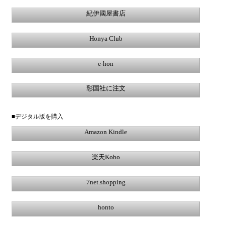
紀伊國屋書店
Honya Club
e-hon
彰国社に注文
■デジタル版を購入
Amazon Kindle
楽天Kobo
7net.shopping
honto