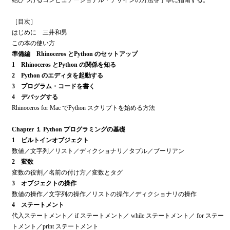
結びつけるコンピュテーショナル・デザインの方法を丁寧に指南する。
［目次］
はじめに 三井和男
この本の使い方
準備編 Rhinoceros とPython のセットアップ
1 Rhinoceros とPython の関係を知る
2 Python のエディタを起動する
3 プログラム・コードを書く
4 デバッグする
Rhinoceros for Mac でPython スクリプトを始める方法
Chapter １ Python プログラミングの基礎
1 ビルトインオブジェクト
数値／文字列／リスト／ディクショナリ／タプル／ブーリアン
2 変数
変数の役割／名前の付け方／変数とタグ
3 オブジェクトの操作
数値の操作／文字列の操作／リストの操作／ディクショナリの操作
4 ステートメント
代入ステートメント／ if ステートメント／ while ステートメント／ for ステー
トメント／print ステートメント