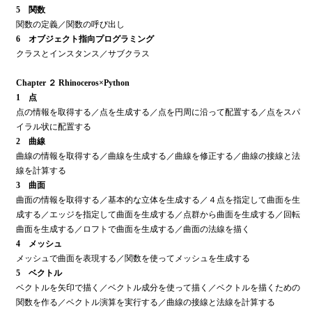
5 関数
関数の定義／関数の呼び出し
6 オブジェクト指向プログラミング
クラスとインスタンス／サブクラス
Chapter ２ Rhinoceros×Python
1 点
点の情報を取得する／点を生成する／点を円周に沿って配置する／点をスパ
イラル状に配置する
2 曲線
曲線の情報を取得する／曲線を生成する／曲線を修正する／曲線の接線と法
線を計算する
3 曲面
曲面の情報を取得する／基本的な立体を生成する／４点を指定して曲面を生
成する／エッジを指定して曲面を生成する／点群から曲面を生成する／回転
曲面を生成する／ロフトで曲面を生成する／曲面の法線を描く
4 メッシュ
メッシュで曲面を表現する／関数を使ってメッシュを生成する
5 ベクトル
ベクトルを矢印で描く／ベクトル成分を使って描く／ベクトルを描くための
関数を作る／ベクトル演算を実行する／曲線の接線と法線を計算する