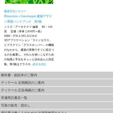
建築文化シナジー
Rhinoceros＋Grasshopper 建築デザイ
ン実践ハンドブック 第3版
ノイズ・アーキテクツ 編著
B5・144
頁
定価（本体 2,850円＋税）
ISBN：978-4-395-32134-6
3Dアプリケーション「ライノセラス」
とプラグイン「グラスホッパー」の機能
のなかから、建築の実務ですぐに役立つ
ものを厳選し、それらを使いこなすため
の知識と手法をギュッと詰め込んだ決定
版。第3版はグラスホ...
続きを読む
教科書・副読本のご案内
ディテール 定期購読のご案内
ディテール 広告掲載のご案内
常備寄託書店一覧
写真の販売・貸出し
建設業で働く人のための 社員研修用テキスト