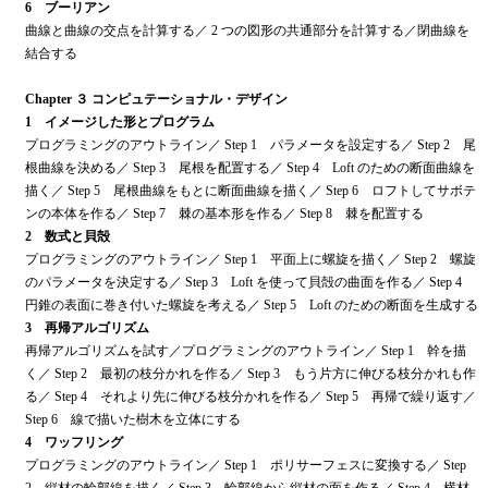
6 ブーリアン
曲線と曲線の交点を計算する／ 2 つの図形の共通部分を計算する／閉曲線を
結合する
Chapter ３ コンピュテーショナル・デザイン
1 イメージした形とプログラム
プログラミングのアウトライン／ Step 1 パラメータを設定する／ Step 2 尾
根曲線を決める／ Step 3 尾根を配置する／ Step 4 Loft のための断面曲線を
描く／ Step 5 尾根曲線をもとに断面曲線を描く／ Step 6 ロフトしてサボテ
ンの本体を作る／ Step 7 棘の基本形を作る／ Step 8 棘を配置する
2 数式と貝殻
プログラミングのアウトライン／ Step 1 平面上に螺旋を描く／ Step 2 螺旋
のパラメータを決定する／ Step 3 Loft を使って貝殻の曲面を作る／ Step 4
円錐の表面に巻き付いた螺旋を考える／ Step 5 Loft のための断面を生成する
3 再帰アルゴリズム
再帰アルゴリズムを試す／プログラミングのアウトライン／ Step 1 幹を描
く／ Step 2 最初の枝分かれを作る／ Step 3 もう片方に伸びる枝分かれも作
る／ Step 4 それより先に伸びる枝分かれを作る／ Step 5 再帰で繰り返す／
Step 6 線で描いた樹木を立体にする
4 ワッフリング
プログラミングのアウトライン／ Step 1 ポリサーフェスに変換する／ Step