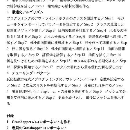
2 縦材の輪郭線を描く／ Step 3 輪郭線から縦材の面を作る／ Step 4 横材
の輪郭線を描く／ Step 5 輪郭線から横材の面を作る
5 最適化アルゴリズム
プログラミングのアウトライン／ホタルのクラスを設計する／ Step 1 モジ
ュールをインポートしてパラメータを設定する／ Step 2 クラスの見出しと
初期化メソッドを書く／ Step 3 目的関数値を計算する／ Step 4 ホタルの移
動を計算する／ Step 5 ホタルを表示する／ Step 6 最適化の例題へ適用して
試す／ Step 7 極小曲面問題に挑戦する／ Step 8 枠を作って準備する／ Step
9 枠に膜を張る／ Step 10 極小曲面問題へ適用する／ Step 11 曲面の情報
を取得する／ Step 12 評価値を計算する／ Step 13 曲面を描く／ Step 14
解を見つけるための準備をする／ Step 15 ホタルの群れを初期化する／ Step
16 探索を開始する／ Step 17 ホタルの群れから最も優れた解を探し出す
6 チューリング・パターン
反応拡散方程式／プログラミングのアウトライン／ Step 1 定数を設定する
／ Step 2 2 次元のリストを初期化する／ Step 3 分布に乱れを作る／ Step
4 境界処理を行う／ Step 5 u、v の分布を更新する／ Step 6 メッシュで分
布を立体的に表示する／ Step 7 更新を繰り返し、最後にメッシュを表示す
る
付録
1 Grasshopper のコンポーネントを作る
2 巻貝のGrasshopper コンポーネント