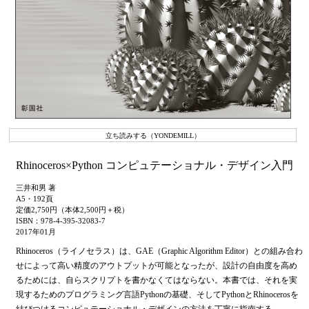
立ち読みする（YONDEMILL）
Rhinoceros×Python コンピュテーショナル・デザイン入門
三井和男 著
A5・192頁
定価2,750円（本体2,500円＋税）
ISBN：978-4-395-32083-7
2017年01月
Rhinoceros（ライノセラス）は、GAE（Graphic Algorithm Editor）との組み合わ
せによって高い精度のアウトプットが可能となったが、設計の自由度を高め
るためには、自らスクリプトを書かなくてはならない。本書では、それを実
現するためのプログラミング言語Pythonの基礎、そしてPythonとRhinocerosを