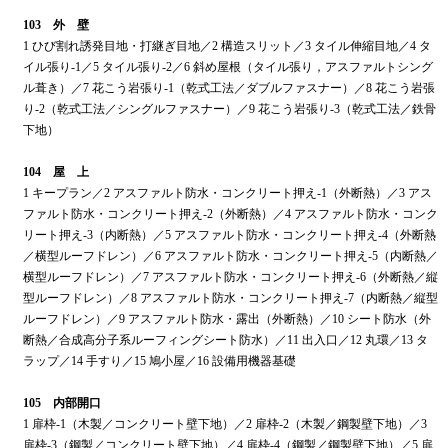
103 外 壁
1 ひび割れ誘発目地・打継ぎ目地／2 構造スリット／3 タイル伸縮目地／4 タ
イル張り-1／5 タイル張り-2／6 斜め屋根（タイル張り，アスファルトシング
ル葺き）／7 花こう岩張り-1（乾式工法／ダブルファスナー）／8 花こう岩張
り-2（乾式工法／シングルファスナー）／9 花こう岩張り-3（乾式工法／鉄骨
下地）
104 屋 上
1 キープラン／2 アスファルト防水・コンクリート押え-1（外断熱）／3 アス
ファルト防水・コンクリート押え-2（外断熱）／4 アスファルト防水・コンク
リート押え-3（内断熱）／5 アスファルト防水・コンクリート押え-4（外断熱
／横型ルーフドレン）／6 アスファルト防水・コンクリート押え-5（内断熱／
横型ルーフドレン）／7 アスファルト防水・コンクリート押え-6（外断熱／縦
型ルーフドレン）／8 アスファルト防水・コンクリート押え-7（内断熱／縦型
ルーフドレン）／9 アスファルト防水・露出（外断熱）／10 シート防水（外
断熱／合成高分子系ルーフィングシート防水）／11 出入口／12 丸環／13 タ
ラップ／14 手すり／15 鳩小屋／16 設備用機器基礎
105 内部開口
1 扉枠-1（木製／コンクリート壁下地）／2 扉枠-2（木製／鋼製壁下地）／3
扉枠-3（鋼製／コンクリート壁下地）／4 扉枠-4（鋼製／鋼製壁下地）／5 扉