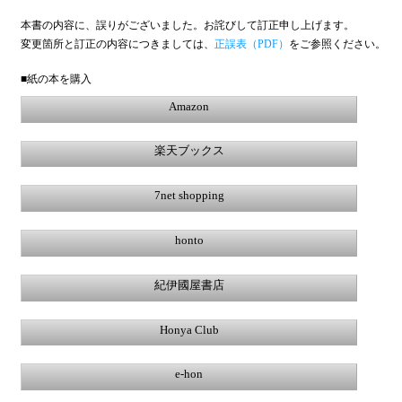
本書の内容に、誤りがございました。お詫びして訂正申し上げます。
変更箇所と訂正の内容につきましては、
正誤表（PDF）
をご参照ください。
■紙の本を購入
Amazon
楽天ブックス
7net shopping
honto
紀伊國屋書店
Honya Club
e-hon