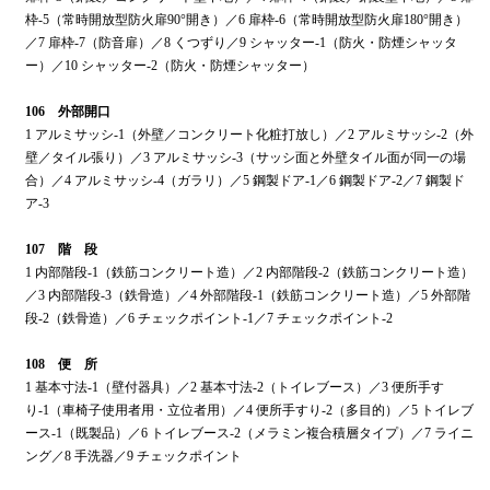
枠-5（常時開放型防火扉90°開き）／6 扉枠-6（常時開放型防火扉180°開き）
／7 扉枠-7（防音扉）／8 くつずり／9 シャッター-1（防火・防煙シャッタ
ー）／10 シャッター-2（防火・防煙シャッター）
106 外部開口
1 アルミサッシ-1（外壁／コンクリート化粧打放し）／2 アルミサッシ-2（外
壁／タイル張り）／3 アルミサッシ-3（サッシ面と外壁タイル面が同一の場
合）／4 アルミサッシ-4（ガラリ）／5 鋼製ドア-1／6 鋼製ドア-2／7 鋼製ド
ア-3
107 階 段
1 内部階段-1（鉄筋コンクリート造）／2 内部階段-2（鉄筋コンクリート造）
／3 内部階段-3（鉄骨造）／4 外部階段-1（鉄筋コンクリート造）／5 外部階
段-2（鉄骨造）／6 チェックポイント-1／7 チェックポイント-2
108 便 所
1 基本寸法-1（壁付器具）／2 基本寸法-2（トイレブース）／3 便所手す
り-1（車椅子使用者用・立位者用）／4 便所手すり-2（多目的）／5 トイレブ
ース-1（既製品）／6 トイレブース-2（メラミン複合積層タイプ）／7 ライニ
ング／8 手洗器／9 チェックポイント