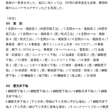
格材の一覧表を付した。改訂に当たっては、JIS等の規準改定を反映、断熱性
能やユニバーサルデザインなどを見直した。
［目次］
101 室 別
1 玄関ホール・風除室-1（内壁空積工法）／2 玄関ホール・風除室-2（内壁空
積工法）／3 玄関ホール・風除室-3（壁／乾式工法）／4 玄関ホール・風除
室-4（壁／乾式工法）／5 玄関ホール・風除室-5／6 玄関ホール・風除室-6／7
事務室・廊下-1／8 事務室・廊下-2（システム天井・OA フロア）／9 事務
室・廊下-3／10 OA ルーム・事務室（サーバールーム・電算室）／11 会議
室・応接室-1（壁／コンクリート下地）／12 会議室・応接室-2（壁／鋼製壁
下地）／13 便所・湯沸室-1（壁／コンクリート下地）／14 便所・湯沸
室-2（壁／せっこうボード直張り下地）／15 便所・湯沸室-3（壁／鋼製壁下
地）／16 休憩室・和室-1（壁／断熱壁下地）／17 休憩室・和室-2（壁／鋼製
壁下地）／18 機械室-1（地下階）／19 機械室-2（地上階）／20 厨房
102 壁天井下地
1 鋼製壁下地-1／2 鋼製壁下地-2／3 鋼製壁下地-3／4 鋼製天井下地-1／5 鋼製
天井下地-2／
6 鋼製天井下地-3（下り天井／野縁が下り天井に平行な場合）／7 鋼製天井下
地-4（下り天井／縁が下り天井に直角な場合）／8 コンクリートブロック帳壁