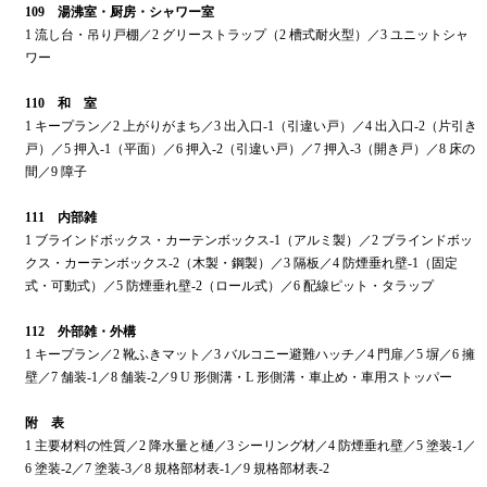
109 湯沸室・厨房・シャワー室
1 流し台・吊り戸棚／2 グリーストラップ（2 槽式耐火型）／3 ユニットシャ
ワー
110 和 室
1 キープラン／2 上がりがまち／3 出入口-1（引違い戸）／4 出入口-2（片引き
戸）／5 押入-1（平面）／6 押入-2（引違い戸）／7 押入-3（開き戸）／8 床の
間／9 障子
111 内部雑
1 ブラインドボックス・カーテンボックス-1（アルミ製）／2 ブラインドボッ
クス・カーテンボックス-2（木製・鋼製）／3 隔板／4 防煙垂れ壁-1（固定
式・可動式）／5 防煙垂れ壁-2（ロール式）／6 配線ピット・タラップ
112 外部雑・外構
1 キープラン／2 靴ふきマット／3 バルコニー避難ハッチ／4 門扉／5 塀／6 擁
壁／7 舗装-1／8 舗装-2／9 U 形側溝・L 形側溝・車止め・車用ストッパー
附 表
1 主要材料の性質／2 降水量と樋／3 シーリング材／4 防煙垂れ壁／5 塗装-1／
6 塗装-2／7 塗装-3／8 規格部材表-1／9 規格部材表-2