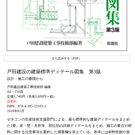
立ち読みする（PDF）
戸田建設の建築標準ディテール図集 第3版
設計・施工の蓄積から
戸田建設建築工事技術部 編著
A4・150頁
定価3,740円（本体3,400円＋税）
品切れ
ISBN：978-4-395-32103-2
2018年02月
ゼネコンの生産技術支援部門による、最も標準的な建築ディテールをまとめ
た1冊。床・壁・天井等、部位別の詳細ディテールをまとめ、施工の要点や材
料に関する注意事項を要約した摘要欄を添えている。巻末には材料性能や規